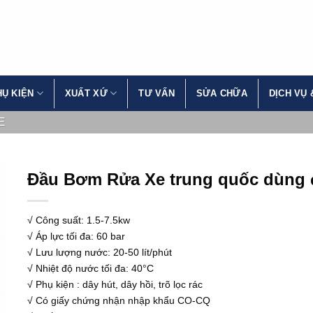
HỤ KIỆN
XUẤT XỨ
TƯ VẤN
SỬA CHỮA
DỊCH VỤ 
E
Đầu Bơm Rửa Xe trung quốc dùng 
√ Công suất: 1.5-7.5kw
√ Áp lực tối đa: 60 bar
√ Lưu lượng nước: 20-50 lít/phút
√ Nhiệt độ nước tối đa: 40°C
√ Phụ kiện : dây hút, dây hồi, trõ lọc rác
√ Có giấy chứng nhận nhập khẩu CO-CQ