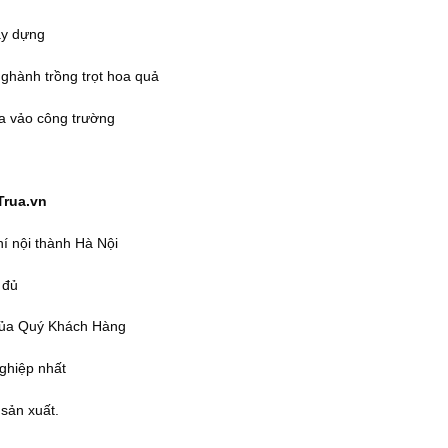
xây dựng
nghành trồng trọt hoa quả
ra vảo công trường
Trua.vn
í nội thành Hà Nội
 đủ
 của Quý Khách Hàng
ghiệp nhất
 sản xuất.