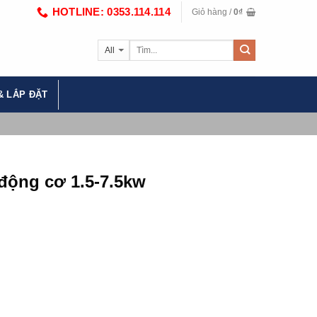
HOTLINE: 0353.114.114
Giỏ hàng /
0
₫
& LẮP ĐẶT
động cơ 1.5-7.5kw