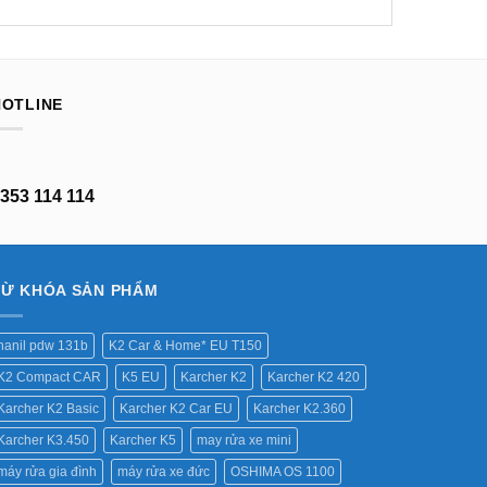
HOTLINE
353 114 114
TỪ KHÓA SẢN PHẨM
hanil pdw 131b
K2 Car & Home* EU T150
K2 Compact CAR
K5 EU
Karcher K2
Karcher K2 420
Karcher K2 Basic
Karcher K2 Car EU
Karcher K2.360
Karcher K3.450
Karcher K5
may rửa xe mini
máy rửa gia đình
máy rửa xe đức
OSHIMA OS 1100