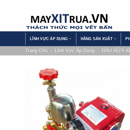
Skip
to
content
LĨNH VỰC ÁP DỤNG
HÃNG SẢN XUẤT
P
Trang Chủ
Lĩnh Vực Áp Dụng
ĐẦU RỬA X
/
/
Add to
Wishlist